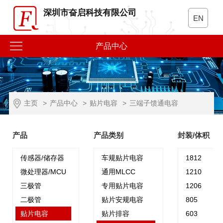
深圳市奋启科技有限公司
EN
产品中心
主页
>
产品中心
>
贴片电容
>
三端子馈通电容
产品
产品类别
封装/体积
传感器/储存器
车规贴片电容
1812
微处理器/MCU
通用MLCC
1210
三极管
专用贴片电容
1206
二极管
贴片安规电容
805
贴片电容
贴片排容
603