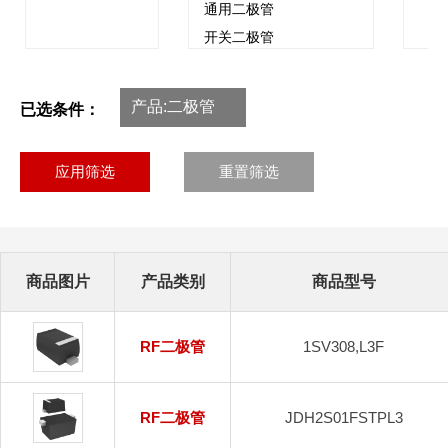
通用二极管
开关二极管
光电二极管
PIN二极管
产品:二极管
已选条件：
触发二极管
RF二极管
应用筛选
重置筛选
变容(可变电抗)二极管
激光二极管
商品图片
产品类别
商品型号
RF二极管
1SV308,L3F
RF二极管
JDH2S01FSTPL3