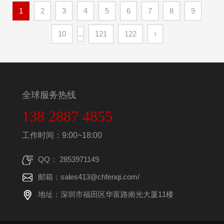
1
2
3
4
5
6
7
8
9
10
...
121
122
›
全球服务热线
138 2887 4855
工作时间：9:00~18:00
QQ： 2853971149
邮箱：sales413@chfenqi.com/
地址：深圳市福田区华富路南光大厦11楼