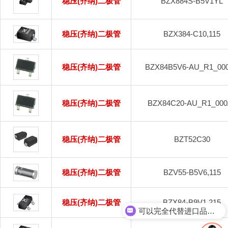
稳压(齐纳)二极管
BZX884S-B5V1YL
稳压(齐纳)二极管
BZX384-C10,115
稳压(齐纳)二极管
BZX84B5V6-AU_R1_00
稳压(齐纳)二极管
BZX84C20-AU_R1_000
稳压(齐纳)二极管
BZT52C30
稳压(齐纳)二极管
BZV55-B5V6,115
稳压(齐纳)二极管
BZX84-B9V1,215
可以完全代替进口品牌吗？