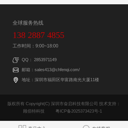
全球服务热线
138 2887 4855
工作时间：9:00~18:00
QQ： 2853971149
邮箱：sales413@chfenqi.com/
地址：深圳市福田区华富路南光大厦11楼
版权所有 Copyright(C) 深圳市奋启科技有限公司 技术支持：
顾佰特科技
粤ICP备2025373423号-1