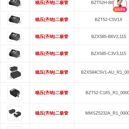
稳压(齐纳)二极管
BZT52H-B6V8,115
稳压(齐纳)二极管
BZT52-C5V1X
稳压(齐纳)二极管
BZX585-B6V2,115
稳压(齐纳)二极管
BZX585-C3V3,115
稳压(齐纳)二极管
BZX584C5V1-AU_R1_00
稳压(齐纳)二极管
BZT52-C18S_R1_000
稳压(齐纳)二极管
MMSZ5232A_R1_000